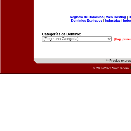
Registro de Dominios
|
Web Hosting
|
D
Dominios Expirados
|
Industrias
|
Indu
Categorías de Dominio:
[Pág. princi
** Precios expre
© 2002/2022 Solo10.com