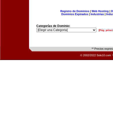
Registro de Dominios
|
Web Hosting
|
D
Dominios Expirados
|
Industrias
|
Indu
Categorías de Dominio:
[Pág. princi
** Precios expre
© 2002/2022 Solo10.com