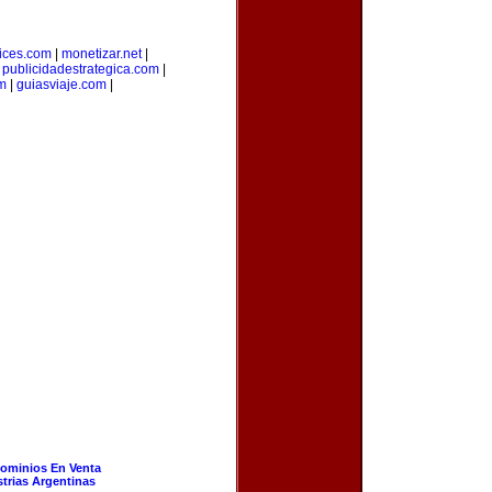
ices.com
|
monetizar.net
|
|
publicidadestrategica.com
|
m
|
guiasviaje.com
|
ominios En Venta
strias Argentinas