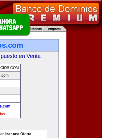
os.com
 puesto en Venta
CIOS.COM
s.com
os.com
tas
ealizar una Oferta