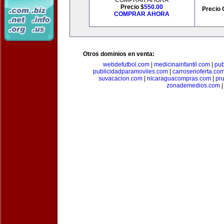
COMPRAR AHORA
Precio $
550.00
Precio 
COMPRAR AHORA
Otros dominios en venta:
webdefutbol.com
|
medicinainfantil.com
|
pub
publicidadparamoviles.com
|
carrosenoferta.co
suvacacion.com
|
nicaraguacompras.com
|
pr
zonademedios.com
|