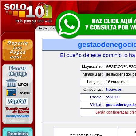
gestaodenegoci
El dueño de este dominio lo ha
Mayusculas:
GESTAODENEGO
Minusculas:
gestaodenegocio
Longitud:
16 caracteres
Categorias:
Negocios
Precio:
$550.00
Visitar!
gestaodenegoci
Serán consideradas ofer
R