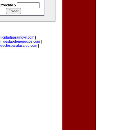
Ofrecido $
licidadparamovil.com
|
m
|
gestaodenegocios.com
|
uductosparalasalud.com
|