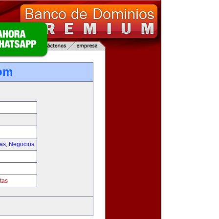
om
ias
,
Negocios
tas