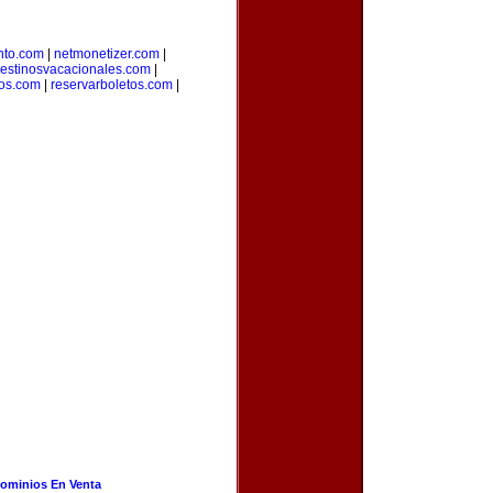
nto.com
|
netmonetizer.com
|
estinosvacacionales.com
|
ros.com
|
reservarboletos.com
|
ominios En Venta