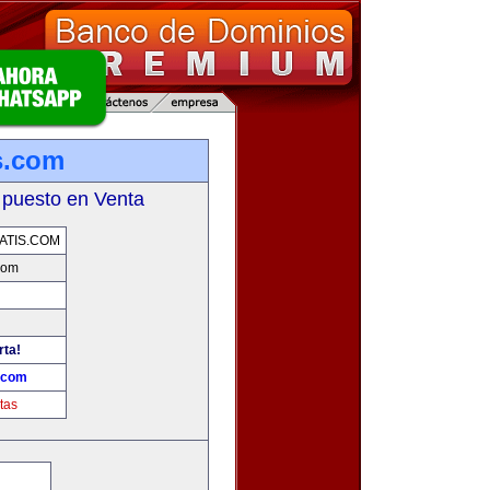
s.com
 puesto en Venta
ATIS.COM
com
rta!
s.com
tas