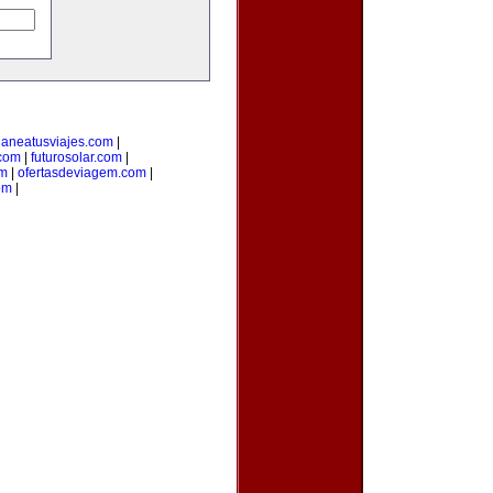
laneatusviajes.com
|
.com
|
futurosolar.com
|
om
|
ofertasdeviagem.com
|
om
|