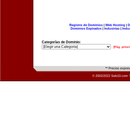
Registro de Dominios
|
Web Hosting
|
D
Dominios Expirados
|
Industrias
|
Indu
Categorías de Dominio:
[Pág. princi
** Precios expre
© 2002/2022 Solo10.com