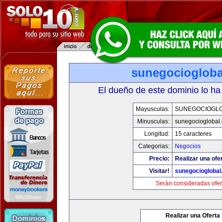
sunegociogloba
El dueño de este dominio lo ha
Mayusculas:
SUNEGOCIOGL
Minusculas:
sunegocioglobal
Longitud:
15 caracteres
Categorias:
Negocios
Precio:
Realizar una ofer
Visitar!
sunegociogloba
Serán consideradas ofer
Realizar una Oferta