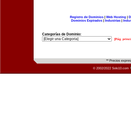
Registro de Dominios
|
Web Hosting
|
D
Dominios Expirados
|
Industrias
|
Indu
Categorías de Dominio:
[Pág. princi
** Precios expre
© 2002/2022 Solo10.com