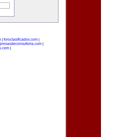
m
|
foroclasificados.com
|
resasdeconsultoria.com
|
s.com
|