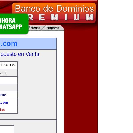
o.com
 puesto en Venta
ITO.COM
.com
rta!
o.com
tas