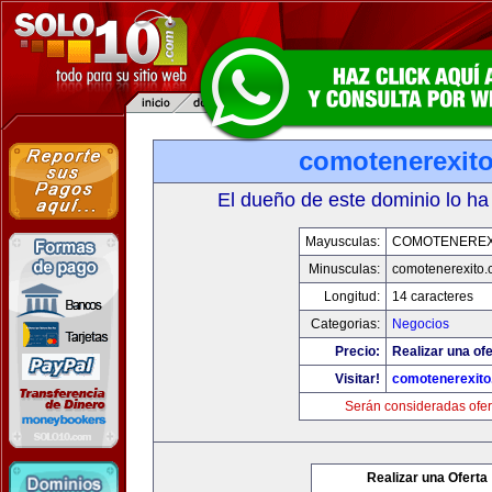
comotenerexit
El dueño de este dominio lo ha
Mayusculas:
COMOTENEREX
Minusculas:
comotenerexito
Longitud:
14 caracteres
Categorias:
Negocios
Precio:
Realizar una ofe
Visitar!
comotenerexit
Serán consideradas ofer
Realizar una Oferta