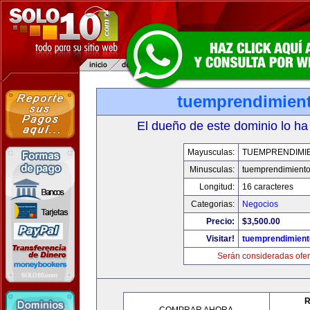
tuemprendimien
El dueño de este dominio lo ha
Mayusculas:
TUEMPRENDIMI
Minusculas:
tuemprendimient
Longitud:
16 caracteres
Categorias:
Negocios
Precio:
$3,500.00
Visitar!
tuemprendimien
Serán consideradas ofer
R