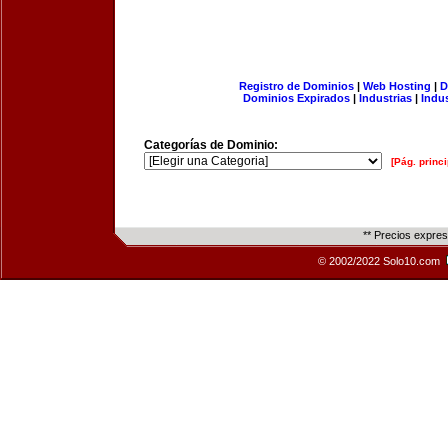
Registro de Dominios
|
Web Hosting
|
D
Dominios Expirados
|
Industrias
|
Indu
Categorías de Dominio:
[Pág. princi
** Precios expre
© 2002/2022 Solo10.com