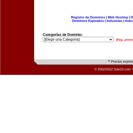
Registro de Dominios
|
Web Hosting
|
D
Dominios Expirados
|
Industrias
|
Indu
Categorías de Dominio:
[Pág. princi
** Precios expre
© 2002/2022 Solo10.com