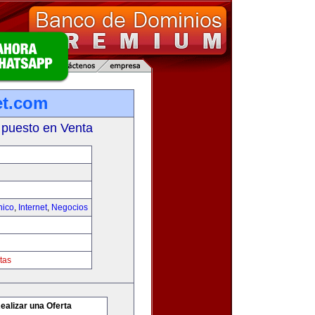
et.com
 puesto en Venta
nico
,
Internet
,
Negocios
tas
ealizar una Oferta