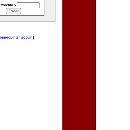
Ofrecido $
omercioInternet.com
|