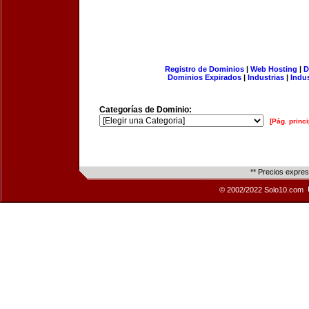
Registro de Dominios
|
Web Hosting
|
D
Dominios Expirados
|
Industrias
|
Indu
Categorías de Dominio:
[Pág. princi
** Precios expre
© 2002/2022 Solo10.com