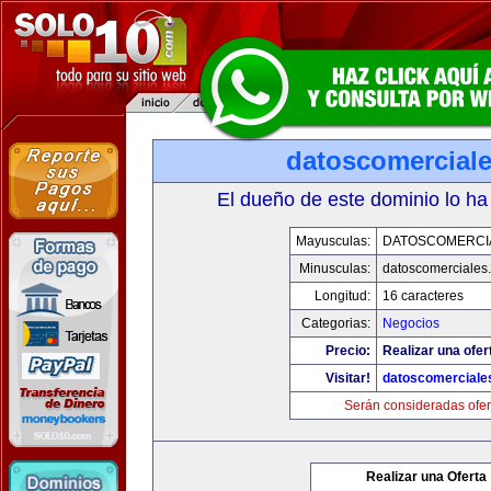
datoscomercial
El dueño de este dominio lo ha
Mayusculas:
DATOSCOMERCI
Minusculas:
datoscomerciales
Longitud:
16 caracteres
Categorias:
Negocios
Precio:
Realizar una ofer
Visitar!
datoscomerciale
Serán consideradas ofer
Realizar una Oferta