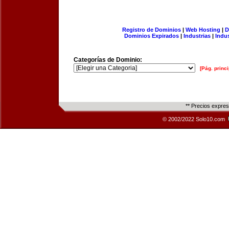
Registro de Dominios
|
Web Hosting
|
D
Dominios Expirados
|
Industrias
|
Indu
Categorías de Dominio:
[Pág. princi
** Precios expre
© 2002/2022 Solo10.com