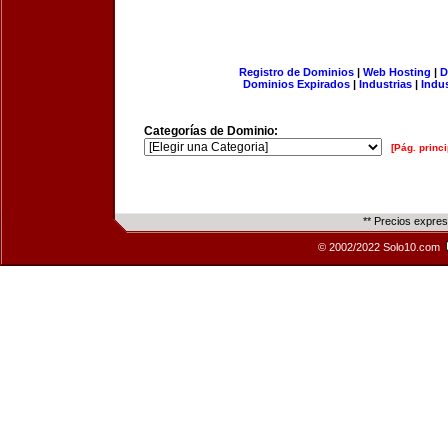
Registro de Dominios
|
Web Hosting
|
D
Dominios Expirados
|
Industrias
|
Indu
Categorías de Dominio:
[Pág. princi
** Precios expre
© 2002/2022 Solo10.com