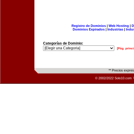
Registro de Dominios
|
Web Hosting
|
D
Dominios Expirados
|
Industrias
|
Indu
Categorías de Dominio:
[Pág. princi
** Precios expre
© 2002/2022 Solo10.com