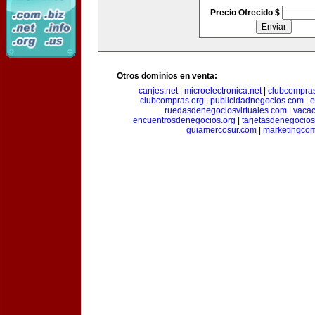
Precio Ofrecido $
Otros dominios en venta:
canjes.net
|
microelectronica.net
|
clubcompra
clubcompras.org
|
publicidadnegocios.com
|
e
ruedasdenegociosvirtuales.com
|
vacac
encuentrosdenegocios.org
|
tarjetasdenegocio
guiamercosur.com
|
marketingcom