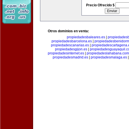
Precio Ofrecido $
Otros dominios en venta:
propiedadesbaleares.es
|
propiedadesb
propiedadesbarcelona.es
|
propiedadesbenidorm
propiedadescanarias.es
|
propiedadescartagena.
propiedadesgijon.es
|
propiedadesguayaquil.
propiedadesinternet.es
|
propiedadeslahabana.com
propiedadesmadrid.es
|
propiedadesmalaga.es