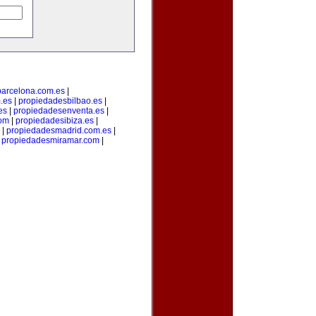
arcelona.com.es
|
.es
|
propiedadesbilbao.es
|
es
|
propiedadesenventa.es
|
com
|
propiedadesibiza.es
|
|
propiedadesmadrid.com.es
|
|
propiedadesmiramar.com
|