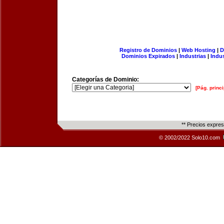
Registro de Dominios
|
Web Hosting
|
D
Dominios Expirados
|
Industrias
|
Indu
Categorías de Dominio:
[Pág. princi
** Precios expre
© 2002/2022 Solo10.com