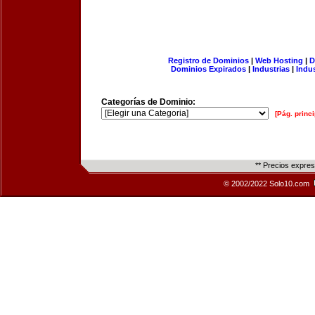
Registro de Dominios
|
Web Hosting
|
D
Dominios Expirados
|
Industrias
|
Indu
Categorías de Dominio:
[Pág. princi
** Precios expre
© 2002/2022 Solo10.com